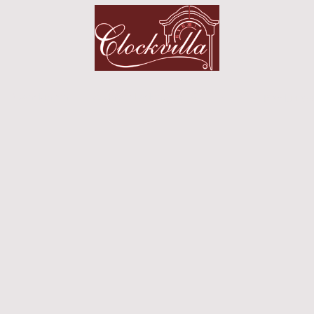
Wanduhren
☉ Unser Ladengeschäft