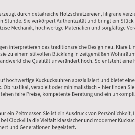
rzeugt durch detailreiche Holzschnitzereien, filigrane Ver
en Stunde. Sie verkörpert Authentizität und bringt ein Stück
zise Mechanik, hochwertige Materialien und sorgfältige Vera
 interpretieren das traditionsreiche Design neu. Klare Li
sie zu einem stilvollen Blickfang in zeitgemäßen Wohnräu
 handwerkliche Qualität unverändert hoch. So entsteht ein
 auf hochwertige Kuckucksuhren spezialisiert und bietet ein
 Ob rustikal, verspielt oder minimalistisch – hier finden Sie
 stehen faire Preise, kompetente Beratung und ein unkompli
nur ein Zeitmesser. Sie ist ein Ausdruck von Persönlichkei
 bei Clockvilla die Vielfalt klassischer und moderner Kucku
hert und Generationen begeistert.