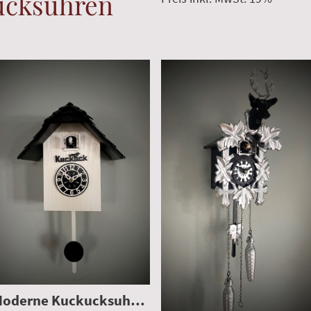
ucksuhren
|
CV360-40QEN
Moderne Kuckucksuhr Weiß
|
HE3301CV