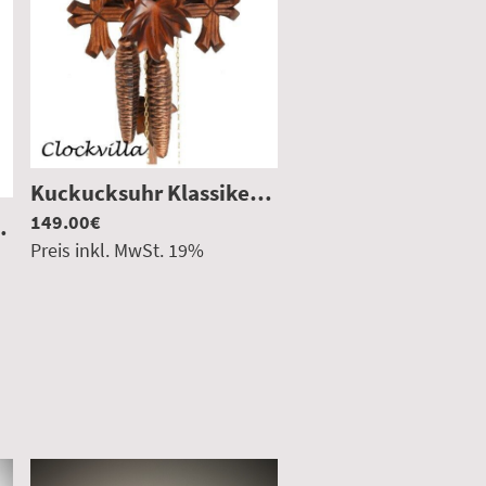
|
CV8517TU
Kuckucksuhr Klassiker
|
HE1100NU
149.00€
 Tage hangeschnitzt
|
8365
Preis inkl. MwSt.
19
%