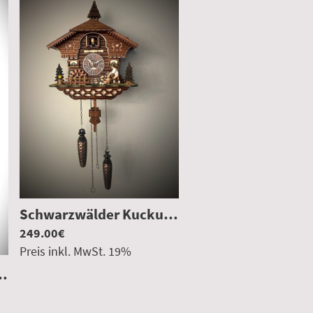
Schwarzwälder Kuckucksuhr Schwarzwaldhaus
249.00€
HE20
Preis inkl. MwSt.
19
%
kucksuhr geschnitzt
|
00003