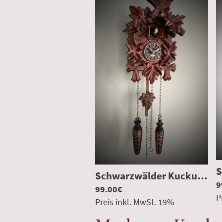
Schwarzwälder Kuckucksuhr geschnitzt
9
99.00€
P
Preis inkl. MwSt.
19
%