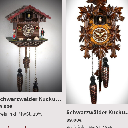
Schwarzwälder Kuckucksuhr Schwarzwaldhaus
|
|
HE412QMCV
9.00€
Schwarzwälder Kuc
reis inkl. MwSt.
19
%
89.00€
Preis inkl. MwSt.
19
%