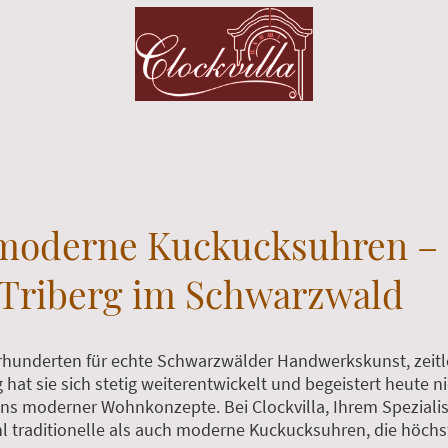
Wanduhren
☉ Unser Ladengeschäft
moderne Kuckucksuhren – C
s Triberg im Schwarzwald
hrhunderten für echte Schwarzwälder Handwerkskunst, zeitl
g hat sie sich stetig weiterentwickelt und begeistert heute n
ns moderner Wohnkonzepte. Bei Clockvilla, Ihrem Spezialis
 traditionelle als auch moderne Kuckucksuhren, die höchst